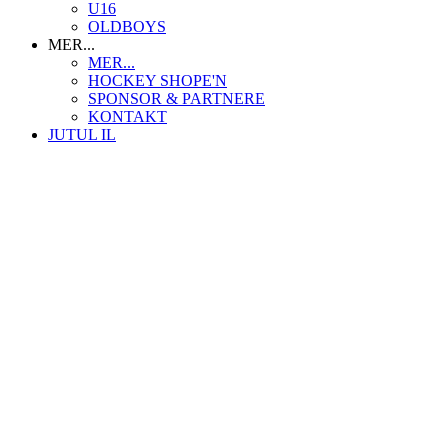
U16
OLDBOYS
MER...
MER...
HOCKEY SHOPE'N
SPONSOR & PARTNERE
KONTAKT
JUTUL IL
Idrettslaget Jutul
Skuiløkka 15, 1340 SKUI
Org. nr.: 984 495 358
+ 47 90 20 86 87
kontor@jutul.net