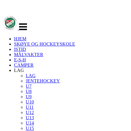
Veksle
navigasjon
HJEM
SKØYE OG HOCKEYSKOLE
ISTID
MÅLVAKTER
E-S-H
CAMPER
LAG
LAG
JENTEHOCKEY
U7
U8
U9
U10
U11
U12
U13
U14
U15