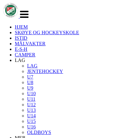
Veksle
navigasjon
HJEM
SKØYE OG HOCKEYSKOLE
ISTID
MÅLVAKTER
E-S-H
CAMPER
LAG
LAG
JENTEHOCKEY
U7
U8
U9
U10
U11
U12
U13
U14
U15
U16
OLDBOYS
MER...