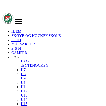
Veksle
navigasjon
HJEM
SKØYE OG HOCKEYSKOLE
ISTID
MÅLVAKTER
E-S-H
CAMPER
LAG
LAG
JENTEHOCKEY
U7
U8
U9
U10
U11
U12
U13
U14
U15