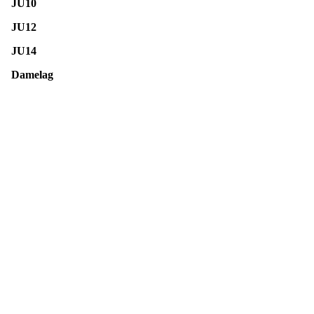
JU10
JU12
JU14
Damelag
Idrettslaget Jutul
Skuiløkka 15, 1340 SKUI
Org. nr.: 984 495 358
+ 47 90 20 86 87
kontor@jutul.net