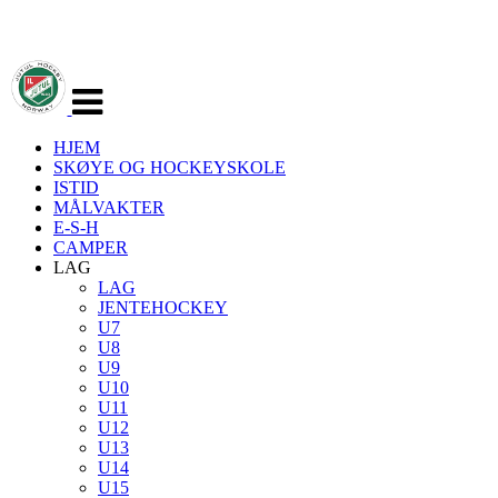
Veksle
navigasjon
HJEM
SKØYE OG HOCKEYSKOLE
ISTID
MÅLVAKTER
E-S-H
CAMPER
LAG
LAG
JENTEHOCKEY
U7
U8
U9
U10
U11
U12
U13
U14
U15